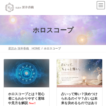
コ
ナ
ン
ビ
テ
ゲ
ン
ー
ツ
シ
へ
ョ
ス
ン
ホロスコープ
キ
に
ッ
移
プ
動
星読み 深井香織 HOME
ホロスコープ
ホロスコープとは？初心
占いって怖い？決めつけ
者にもわかりやすく意味
られるのイヤ？占いは未
や見方を解説
来を決めるものではあり
New!!