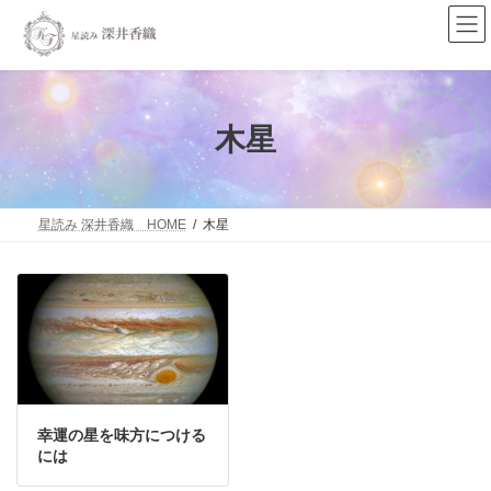
コ
ナ
ン
ビ
テ
ゲ
ン
ー
ツ
シ
へ
ョ
ス
ン
木星
キ
に
ッ
移
プ
動
星読み 深井香織 HOME
木星
幸運の星を味方につける
には